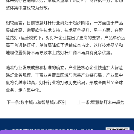
标采购存在地缘优势，形成大量本土路灯杆厂商各据一方，市场
整体集中度也较为分散。
相较而言，目前智慧灯杆行业尚处于起步阶段，一方面由于产品
集成度高，需要软件技术支持，技术壁垒提升，另一方面，在智
慧路灯+运营模式下，对灯杆企业提出了更高的要求，产品单价远
高于普通路灯杆，单价高降低了运输成本占比，这样技术壁垒和
地理位置优势不再导致本土路灯杆厂商不再具有竞争优势。
随着行业发展成熟和标准的确立，产业链核心企业快速扩大智慧
路灯业务规模、丰富业务覆盖区域与完善产业链布局，产业集中
度将会越来越高，灯杆行业将打破历史格局，形成全国甚至全球
业务，走向集中化。
下一条:
数字城市和智慧城市区别
上一条:
智慧路灯未来趋势
扬州市惠君照明科技有限公司版权所有 备案号：
苏ICP备