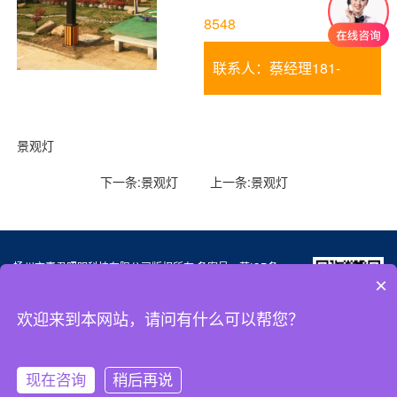
8548
联系人：蔡经理181-
3622-8548
景观灯
下一条:
景观灯
上一条:
景观灯
扬州市惠君照明科技有限公司版权所有 备案号：
苏ICP备
×
19029776号-1
电话： 181-3622-8548 邮箱：caiwanan888@163.com
欢迎来到本网站，请问有什么可以帮您？
地址：江苏省高邮市送桥镇郭集工业区
微信扫一扫
现在咨询
稍后再说