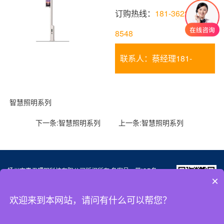
订购热线：
181-3622-
8548
联系人：蔡经理181-
3622-8548
智慧照明系列
下一条:
智慧照明系列
上一条:
智慧照明系列
扬州市惠君照明科技有限公司版权所有 备案号：
苏ICP备
×
19029776号-1
电话： 181-3622-8548 邮箱：caiwanan888@163.com
欢迎来到本网站，请问有什么可以帮您？
地址：江苏省高邮市送桥镇郭集工业区
微信扫一扫